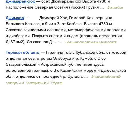
Джимарай-хох
— осет. Джимарайы хох Высота 4780 м
Расположение Северная Осетия (Россия) Грузия …
Википедия
Джимара
— Джимарай Хох, Гимарай Хох, вершина
Большого Кавказа, в 9 км к З. от Казбека. Высота 4780 м.
Сложена глинистыми сланцами, метаморфическими породами
и диабазами. Покрыта снегом и льдом (площадь оледенения
Д. 37 км2). Со склонов Д.… …
Большая советская энциклопедия
Терская область
— I граничит с З с Кубанской обл., от которой
отделяется сев. отрогом Эльбруса и р. Кумой; с С со
Ставропольской и Астраханской губ., не имея здесь
естественной границы; с В с Каспийским морем и Дагестанской
обл., отделяясь от последней р. Сулак; с …
Энциклопедический
словарь Ф.А. Брокгауза и И.А. Ефрона