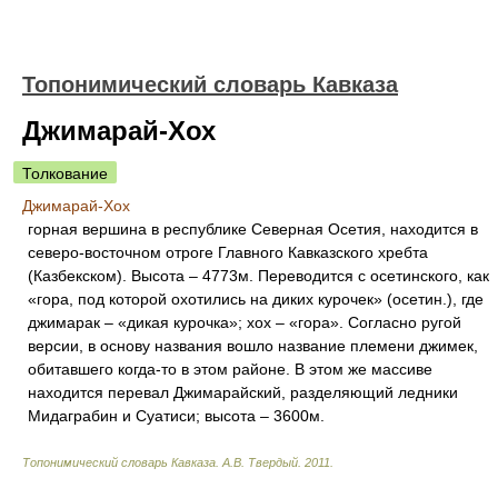
Топонимический словарь Кавказа
Джимарай-Хох
Толкование
Джимарай-Хох
горная вершина в республике Северная Осетия, находится в
северо-восточном отроге Главного Кавказского хребта
(Казбекском). Высота – 4773м. Переводится с осетинского, как
«гора, под которой охотились на диких курочек» (осетин.), где
джимарак – «дикая курочка»; хох – «гора». Согласно ругой
версии, в основу названия вошло название племени джимек,
обитавшего когда-то в этом районе. В этом же массиве
находится перевал Джимарайский, разделяющий ледники
Мидаграбин и Суатиси; высота – 3600м.
Топонимический словарь Кавказа
.
А.В. Твердый
.
2011
.