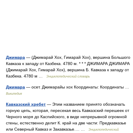
Джимара
— (Джимарай Хох, Гимарай Хох), вершина Большого
Кавказа к западу от Казбека. 4780 м. * * * ДЖИМАРА ДЖИМАРА
(Джимарай Хох, Гимарай Хох), вершина Б. Кавказа к западу от
Казбека. 4780 м …
Энциклопедический словарь
Джимара
— осет. Джимарайы хох Координаты: Координаты …
Википедия
Кавказский хребет
— Этим названием принято обозначать
горную цепь, которая, пересекая весь Кавказский перешеек от
Черного моря до Каспийского, в виде непрерывной огромной
стены, естественно делит К. край на две части: Предкавказье
или Северный Кавказ и Закавказье.… …
Энциклопедический