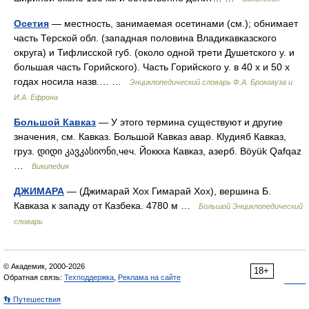
Осетия
— местность, занимаемая осетинами (см.); обнимает
часть Терской обл. (западная половина Владикавказского
округа) и Тифлисской губ. (около одной трети Душетского у. и
большая часть Горийского). Часть Горийского у. в 40 х и 50 х
годах носила назв.… …
Энциклопедический словарь Ф.А. Брокгауза и
И.А. Ефрона
Большой Кавказ
— У этого термина существуют и другие
значения, см. Кавказ. Большой Кавказ авар. Кlудияб Кавказ,
груз. დიდი კავკასიონი,чеч. Йоккха Кавказ, азерб. Böyük Qafqaz
…
Википедия
ДЖИМАРА
— (Джимарай Хох Гимарай Хох), вершина Б.
Кавказа к западу от Казбека. 4780 м …
Большой Энциклопедический
словарь
© Академик, 2000-2026
18+
Обратная связь:
Техподдержка
,
Реклама на сайте
👣 Путешествия